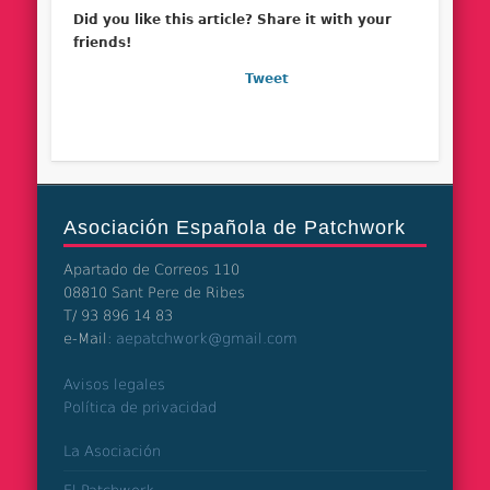
Did you like this article? Share it with your
friends!
Tweet
Asociación Española de Patchwork
Apartado de Correos 110
08810 Sant Pere de Ribes
T/ 93 896 14 83
e-Mail:
aepatchwork@gmail.com
Avisos legales
Política de privacidad
La Asociación