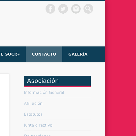
TE SOCI@
CONTACTO
GALERÍA
Asociación
Información General
Afiliación
Estatutos
Junta directiva