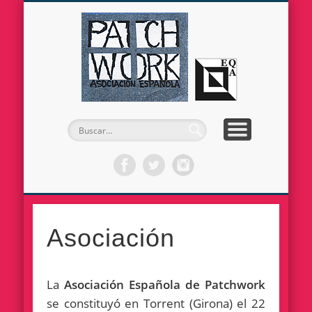
LA ASOCIACIÓN
EL PATCHWORK
HAZTE SOCI@
DESTACADOS
ACTUALIDAD
SOY SOCIA/O
CONTACTO
GALERÍA
Asocia
Españ
de
Patch
Asociación
La
Asociación Española de Patchwork
se constituyó en Torrent (Girona) el 22