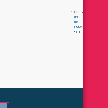
Festival
Feria de
Internacional
patchwo
de
MADRID
Patchwork
2026
SITGES 2026